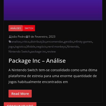
ANÁLISES
SWITCH
João Pedro
9 de Fevereiro, 2023
analise
,
critica
,
distribuição
,
encomendas
,
gestão
,
infinity games
,
jogo
,
logistica
,
Mobile
,
negócio
,
nerd monkeys
,
Nintendo
,
Nintendo Switch
,
package inc
,
review
Package Inc – Análise
A Nintendo Switch tem-se consolidado como uma ótima
plataforma de estreia para uma enorme quantidade de
jogos habitualmente encontrados em
Read More