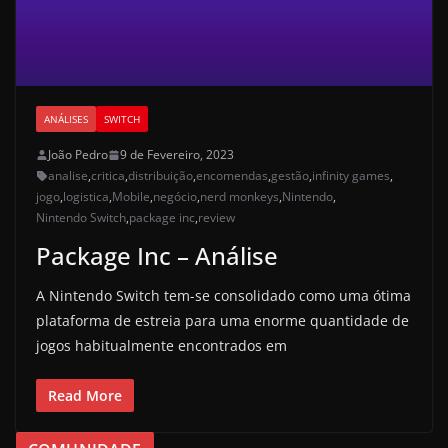
ANÁLISES
SWITCH
João Pedro
9 de Fevereiro, 2023
analise
,
critica
,
distribuição
,
encomendas
,
gestão
,
infinity games
,
jogo
,
logistica
,
Mobile
,
negócio
,
nerd monkeys
,
Nintendo
,
Nintendo Switch
,
package inc
,
review
Package Inc – Análise
A Nintendo Switch tem-se consolidado como uma ótima
plataforma de estreia para uma enorme quantidade de
jogos habitualmente encontrados em
Read More