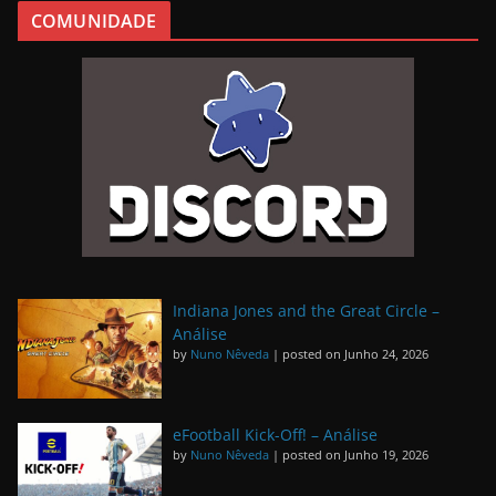
COMUNIDADE
Indiana Jones and the Great Circle –
Análise
by
Nuno Nêveda
|
posted on Junho 24, 2026
eFootball Kick-Off! – Análise
by
Nuno Nêveda
|
posted on Junho 19, 2026