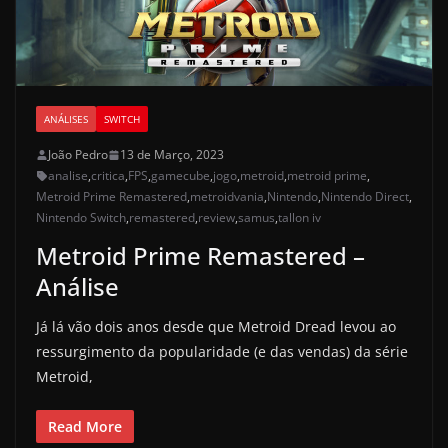
ANÁLISES
SWITCH
João Pedro
13 de Março, 2023
analise
,
critica
,
FPS
,
gamecube
,
jogo
,
metroid
,
metroid prime
,
Metroid Prime Remastered
,
metroidvania
,
Nintendo
,
Nintendo Direct
,
Nintendo Switch
,
remastered
,
review
,
samus
,
tallon iv
Metroid Prime Remastered –
Análise
Já lá vão dois anos desde que Metroid Dread levou ao
ressurgimento da popularidade (e das vendas) da série
Metroid,
Read More