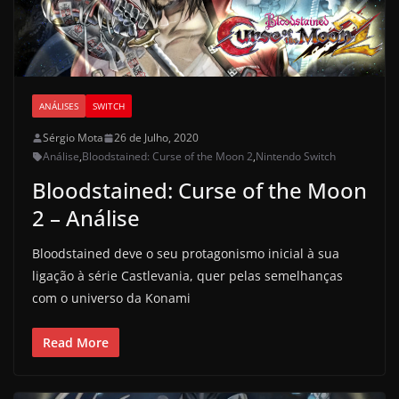
ANÁLISES
SWITCH
Sérgio Mota
26 de Julho, 2020
Análise
,
Bloodstained: Curse of the Moon 2
,
Nintendo Switch
Bloodstained: Curse of the Moon
2 – Análise
Bloodstained deve o seu protagonismo inicial à sua
ligação à série Castlevania, quer pelas semelhanças
com o universo da Konami
Read More