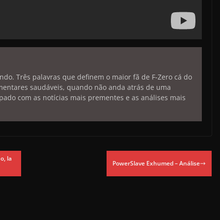
endo. Três palavras que definem o maior fã de F-Zero cá do
limentares saudáveis, quando não anda atrás de uma
pado com as notícias mais prementes e as análises mais
, la
PowerSlave Exhumed – Análise