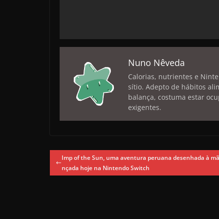
Nuno Nêveda
Calorias, nutrientes e Nint
sítio. Adepto de hábitos a
balança, costuma estar ocu
exigentes.
Imp of the Sun, uma aventura peruana desenhada à mão
nçada hoje na Nintendo Switch