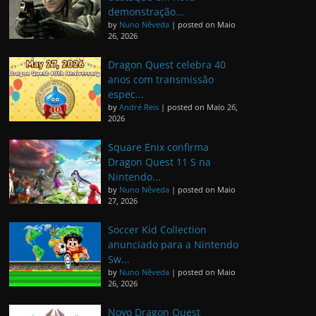
demonstração...
by
Nuno Nêveda
|
posted on Maio
26, 2026
Dragon Quest celebra 40
anos com transmissão
espec...
by
André Reis
|
posted on Maio 26,
2026
Square Enix confirma
Dragon Quest 11 S na
Nintendo...
by
Nuno Nêveda
|
posted on Maio
27, 2026
Soccer Kid Collection
anunciado para a Nintendo
Sw...
by
Nuno Nêveda
|
posted on Maio
26, 2026
Novo Dragon Quest