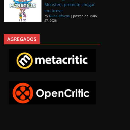
Monsters promete chegar
em breve
by
Nuno Nêveda
|
posted on Maio
27, 2026
AGREGADOS