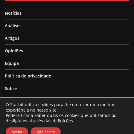
Notícias
Análises
Artigos
Opiniões
Equipa
Política de privacidade
Sobre
O Starbit utiliza cookies para lhe oferecer uma melhor
experiência no nosso site.
Poderá ficar a saber quais os cookies que utilizamos ou
desligá-los através das
definições
.
Copyright © 2026
Starbit
. All rights reserved.
Theme:
ColorMag
by ThemeGrill. Powered by
WordPress
.
Aceito
Não Aceito