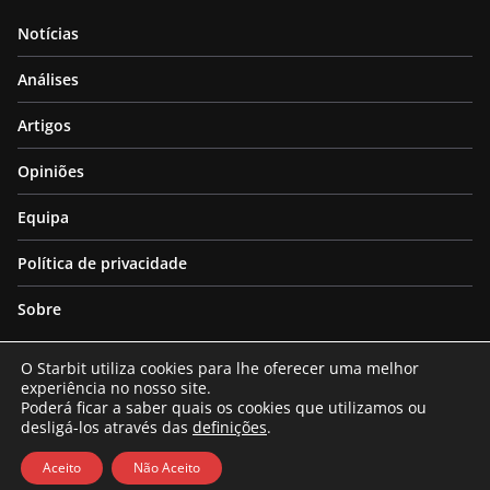
Notícias
Análises
Artigos
Opiniões
Equipa
Política de privacidade
Sobre
O Starbit utiliza cookies para lhe oferecer uma melhor
experiência no nosso site.
Poderá ficar a saber quais os cookies que utilizamos ou
desligá-los através das
definições
.
Copyright © 2026
Starbit
. All rights reserved.
Theme:
ColorMag
by ThemeGrill. Powered by
WordPress
.
Aceito
Não Aceito