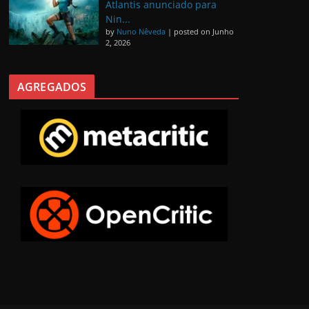
Atlantis anunciado para
Nin...
by
Nuno Nêveda
|
posted on Junho
2, 2026
AGREGADOS