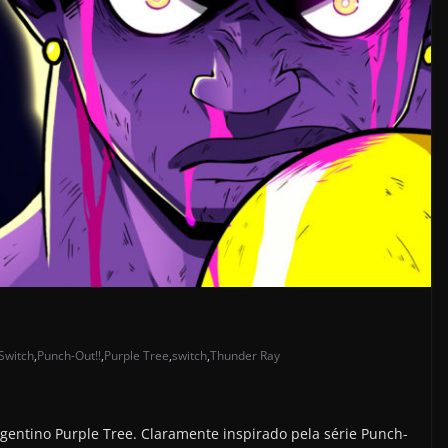
Switch
,
Punch-Out!!
,
Purple Tree
,
switch
,
Thunder Ray
gentino Purple Tree. Claramente inspirado pela série Punch-