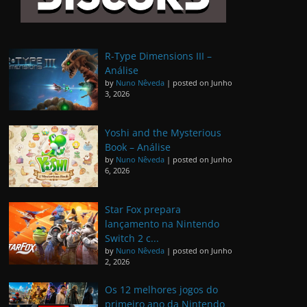
R-Type Dimensions III –
Análise
by
Nuno Nêveda
|
posted on Junho
3, 2026
Yoshi and the Mysterious
Book – Análise
by
Nuno Nêveda
|
posted on Junho
6, 2026
Star Fox prepara
lançamento na Nintendo
Switch 2 c...
by
Nuno Nêveda
|
posted on Junho
2, 2026
Os 12 melhores jogos do
primeiro ano da Nintendo