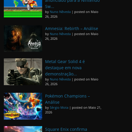
anunciado para a Nintendo
Sw...
by
Nuno Nêveda
|
posted on Maio
26, 2026
Amnesia: Rebirth – Análise
by
Nuno Nêveda
|
posted on Maio
26, 2026
Metal Gear Solid 4 é
destaque em nova
demonstração...
by
Nuno Nêveda
|
posted on Maio
26, 2026
Pokémon Champions –
Análise
by
Sérgio Mota
|
posted on Maio 21,
2026
Square Enix confirma