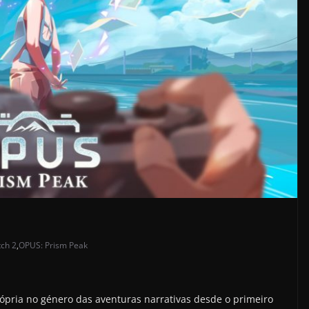
tch 2
,
OPUS: Prism Peak
pria no género das aventuras narrativas desde o primeiro