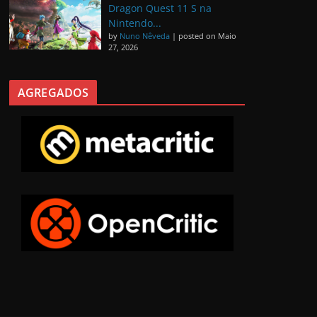
Dragon Quest 11 S na
Nintendo...
by
Nuno Nêveda
|
posted on Maio
27, 2026
AGREGADOS