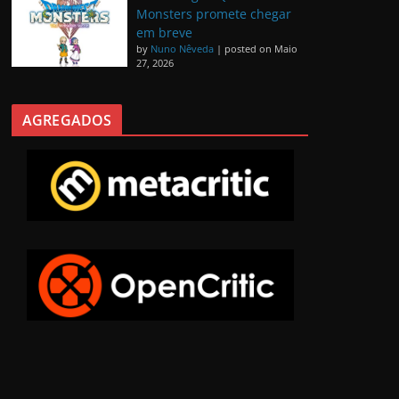
Monsters promete chegar
em breve
by
Nuno Nêveda
|
posted on Maio
27, 2026
AGREGADOS