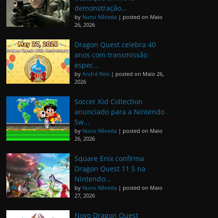
demonstração...
by
Nuno Nêveda
|
posted on Maio
26, 2026
Dragon Quest celebra 40
anos com transmissão
espec...
by
André Reis
|
posted on Maio 26,
2026
Soccer Kid Collection
anunciado para a Nintendo
Sw...
by
Nuno Nêveda
|
posted on Maio
26, 2026
Square Enix confirma
Dragon Quest 11 S na
Nintendo...
by
Nuno Nêveda
|
posted on Maio
27, 2026
Novo Dragon Quest