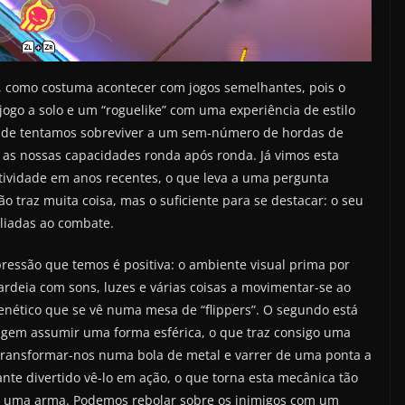
, como costuma acontecer com jogos semelhantes, pois o
 jogo a solo e um “roguelike” com uma experiência de estilo
onde tentamos sobreviver a um sem-número de hordas de
as nossas capacidades ronda após ronda. Já vimos esta
itividade em anos recentes, o que leva a uma pergunta
o traz muita coisa, mas o suficiente para se destacar: o seu
liadas ao combate.
essão que temos é positiva: o ambiente visual prima por
deia com sons, luzes e várias coisas a movimentar-se ao
nético que se vê numa mesa de “flippers”. O segundo está
gem assumir uma forma esférica, o que traz consigo uma
transformar-nos numa bola de metal e varrer de uma ponta a
nte divertido vê-lo em ação, o que torna esta mecânica tão
 uma arma. Podemos rebolar sobre os inimigos com um