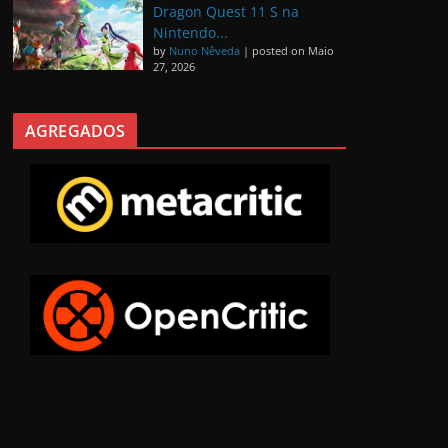
Dragon Quest 11 S na
Nintendo...
by
Nuno Nêveda
|
posted on Maio
27, 2026
AGREGADOS