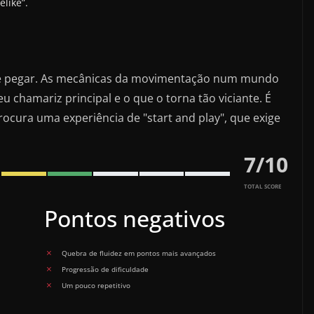
like”.
l de pegar. As mecânicas da movimentação num mundo
eu chamariz principal e o que o torna tão viciante. É
ura uma experiência de "start and play", que exige
7
/
10
TOTAL SCORE
Pontos negativos
Quebra de fluidez em pontos mais avançados
Progressão de dificuldade
Um pouco repetitivo