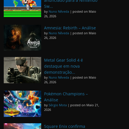
anunciado para a Nintendo
Sw...
by
Nuno Nêveda
|
posted on Maio
26, 2026
Amnesia: Rebirth – Análise
by
Nuno Nêveda
|
posted on Maio
26, 2026
Metal Gear Solid 4 é
destaque em nova
demonstração...
by
Nuno Nêveda
|
posted on Maio
26, 2026
Pokémon Champions –
Análise
by
Sérgio Mota
|
posted on Maio 21,
2026
Square Enix confirma