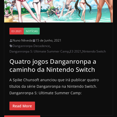
E3 2021
NOTÍCIAS
Nuno Nêveda
15 de Junho, 2021
Danganronpa Decadence
,
Danganronpa S: Ultimate Summer Camp
,
E3 2021
,
Nintendo Switch
Quatro jogos Danganronpa a
caminho da Nintendo Switch
A Spike Chunsoft anunciou que irá publicar quatro
títulos da série Danganronpa na Nintendo Switch.
Danganronpa S: Ultimate Summer Camp:
Read More