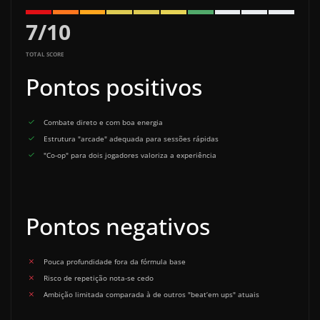
7
/
10
TOTAL SCORE
Pontos positivos
Combate direto e com boa energia
Estrutura "arcade" adequada para sessões rápidas
"Co-op" para dois jogadores valoriza a experiência
Pontos negativos
Pouca profundidade fora da fórmula base
Risco de repetição nota-se cedo
Ambição limitada comparada à de outros "beat‘em ups" atuais