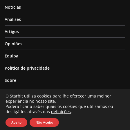
Notícias
Análises
Artigos
Opiniões
Equipa
Política de privacidade
Sobre
O Starbit utiliza cookies para lhe oferecer uma melhor
experiência no nosso site.
Poderá ficar a saber quais os cookies que utilizamos ou
desligá-los através das
definições
.
Copyright © 2026
Starbit
. All rights reserved.
Theme:
ColorMag
by ThemeGrill. Powered by
WordPress
.
Aceito
Não Aceito