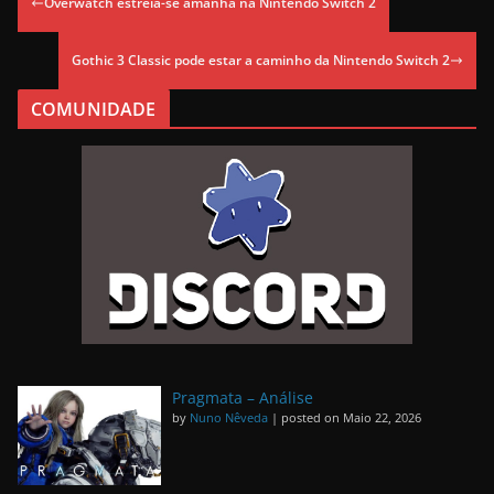
Overwatch estreia-se amanhã na Nintendo Switch 2
Gothic 3 Classic pode estar a caminho da Nintendo Switch 2
COMUNIDADE
Pragmata – Análise
by
Nuno Nêveda
|
posted on Maio 22, 2026