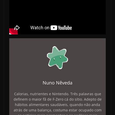
Nuno Nêveda
Calorias, nutrientes e Nintendo. Três palavras que
definem o maior fã de F-Zero cá do sítio. Adepto de
hábitos alimentares saudáveis, quando não anda
atrás de uma balança, costuma estar ocupado com