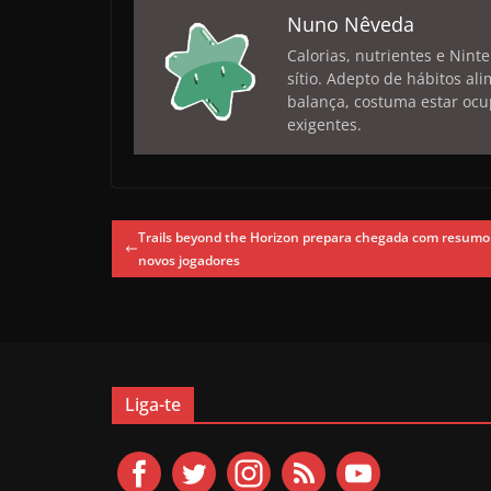
Nuno Nêveda
Calorias, nutrientes e Nint
sítio. Adepto de hábitos a
balança, costuma estar ocu
exigentes.
Trails beyond the Horizon prepara chegada com resumo
novos jogadores
Liga-te