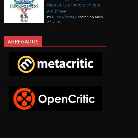
Monsters promete chegar
em breve
by
Nuno Nêveda
|
posted on Maio
27, 2026
AGREGADOS