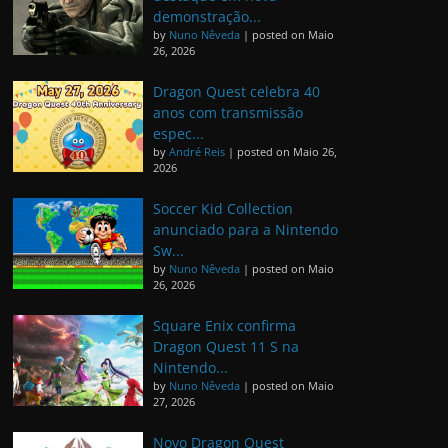
demonstração...
by
Nuno Nêveda
|
posted on Maio
26, 2026
Dragon Quest celebra 40
anos com transmissão
espec...
by
André Reis
|
posted on Maio 26,
2026
Soccer Kid Collection
anunciado para a Nintendo
Sw...
by
Nuno Nêveda
|
posted on Maio
26, 2026
Square Enix confirma
Dragon Quest 11 S na
Nintendo...
by
Nuno Nêveda
|
posted on Maio
27, 2026
Novo Dragon Quest