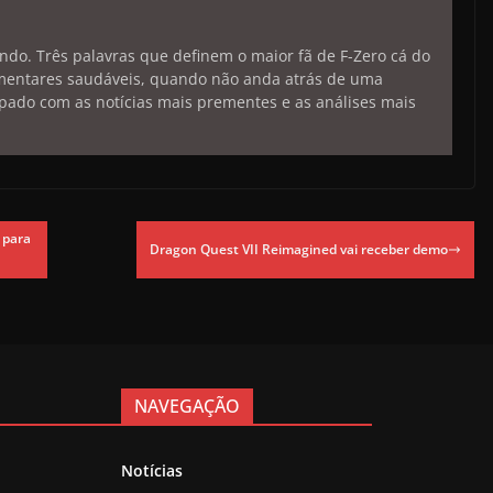
endo. Três palavras que definem o maior fã de F-Zero cá do
limentares saudáveis, quando não anda atrás de uma
pado com as notícias mais prementes e as análises mais
 para
Dragon Quest VII Reimagined vai receber demo
NAVEGAÇÃO
Notícias