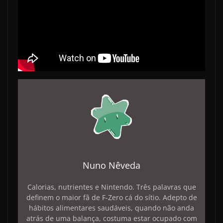
Nuno Nêveda
Calorias, nutrientes e Nintendo. Três palavras que
definem o maior fã de F-Zero cá do sítio. Adepto de
hábitos alimentares saudáveis, quando não anda
atrás de uma balança, costuma estar ocupado com