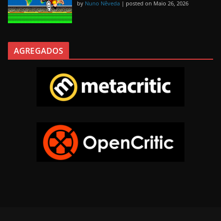
by
Nuno Nêveda
|
posted on Maio 26, 2026
AGREGADOS