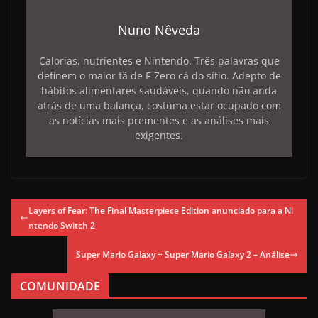
Nuno Nêveda
Calorias, nutrientes e Nintendo. Três palavras que
definem o maior fã de F-Zero cá do sítio. Adepto de
hábitos alimentares saudáveis, quando não anda
atrás de uma balança, costuma estar ocupado com
as notícias mais prementes e as análises mais
exigentes.
Layers of Fear: The Final Masterpiece Edition anunciado para a Ni
ntendo Switch 2
Super Mario Galaxy + Super Mario Galaxy 2 – Análise
COMUNIDADE