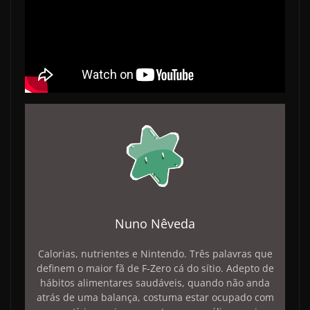
Nuno Nêveda
Calorias, nutrientes e Nintendo. Três palavras que
definem o maior fã de F-Zero cá do sítio. Adepto de
hábitos alimentares saudáveis, quando não anda
atrás de uma balança, costuma estar ocupado com