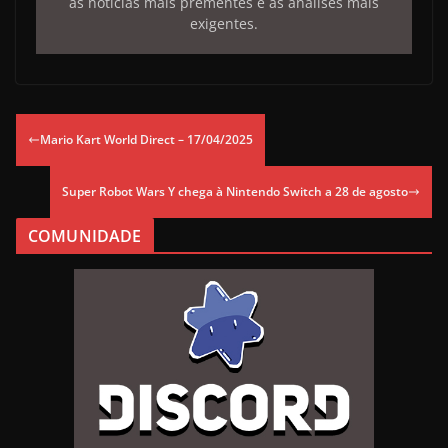
as notícias mais prementes e as análises mais
exigentes.
Mario Kart World Direct – 17/04/2025
Super Robot Wars Y chega à Nintendo Switch a 28 de agosto
COMUNIDADE