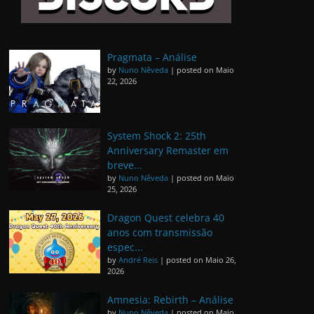
Pragmata – Análise
by
Nuno Nêveda
|
posted on Maio
22, 2026
System Shock 2: 25th
Anniversary Remaster em
breve...
by
Nuno Nêveda
|
posted on Maio
25, 2026
Dragon Quest celebra 40
anos com transmissão
espec...
by
André Reis
|
posted on Maio 26,
2026
Amnesia: Rebirth – Análise
by
Nuno Nêveda
|
posted on Maio