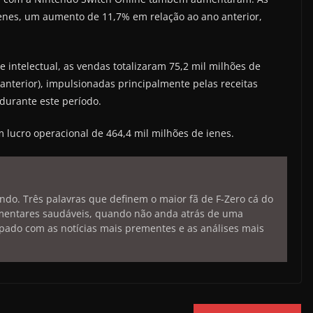
 ienes, um aumento de 11,7% em relação ao ano anterior,
intelectual, as vendas totalizaram 75,2 mil milhões de
nterior), impulsionadas principalmente pelas receitas
durante este período.
 lucro operacional de 464,4 mil milhões de ienes.
endo. Três palavras que definem o maior fã de F-Zero cá do
limentares saudáveis, quando não anda atrás de uma
pado com as notícias mais prementes e as análises mais