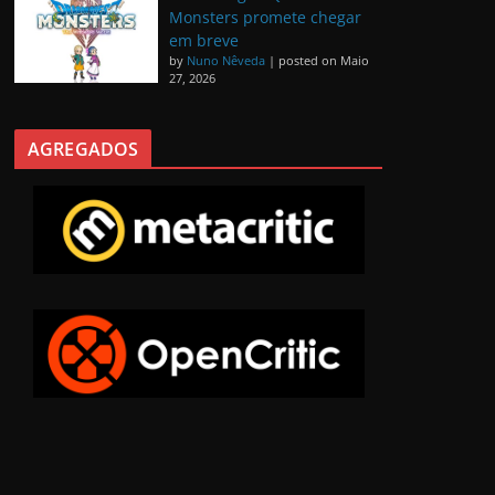
Monsters promete chegar
em breve
by
Nuno Nêveda
|
posted on Maio
27, 2026
AGREGADOS