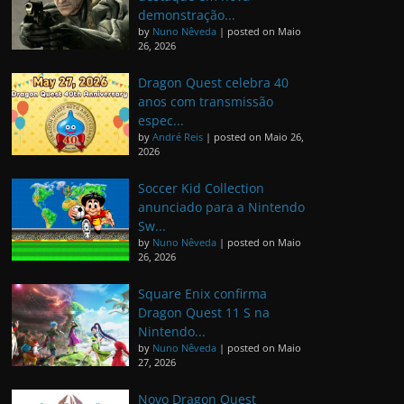
demonstração...
by
Nuno Nêveda
|
posted on Maio
26, 2026
Dragon Quest celebra 40
anos com transmissão
espec...
by
André Reis
|
posted on Maio 26,
2026
Soccer Kid Collection
anunciado para a Nintendo
Sw...
by
Nuno Nêveda
|
posted on Maio
26, 2026
Square Enix confirma
Dragon Quest 11 S na
Nintendo...
by
Nuno Nêveda
|
posted on Maio
27, 2026
Novo Dragon Quest