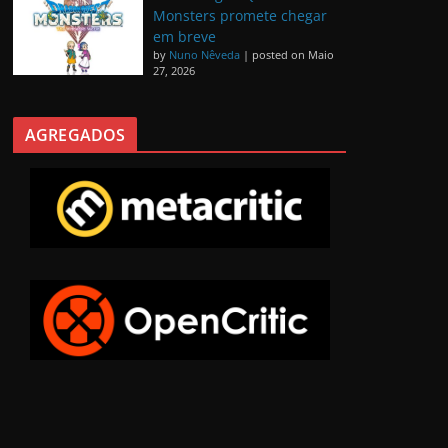
Monsters promete chegar
em breve
by
Nuno Nêveda
|
posted on Maio
27, 2026
AGREGADOS