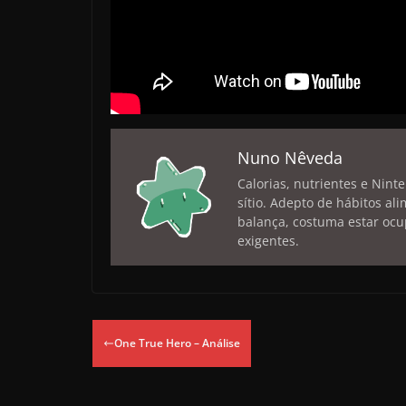
Nuno Nêveda
Calorias, nutrientes e Nint
sítio. Adepto de hábitos a
balança, costuma estar ocu
exigentes.
One True Hero – Análise