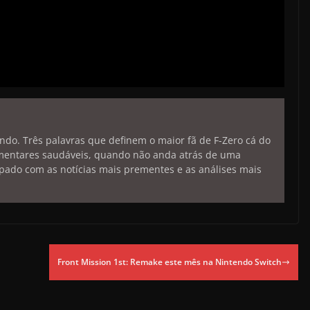
endo. Três palavras que definem o maior fã de F-Zero cá do
limentares saudáveis, quando não anda atrás de uma
pado com as notícias mais prementes e as análises mais
Front Mission 1st: Remake este mês na Nintendo Switch