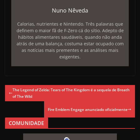
Nuno Nêveda
Calorias, nutrientes e Nintendo. Três palavras que
definem o maior fã de F-Zero cá do sítio. Adepto de
hábitos alimentares saudáveis, quando não anda
atrás de uma balança, costuma estar ocupado com
as notícias mais prementes e as análises mais
exigentes.
The Legend of Zelda: Tears of The Kingdom é a sequela de Breath
of The Wild
Fire Emblem Engage anunciado oficialmente
COMUNIDADE