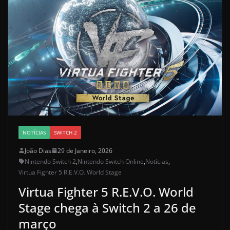
NOTÍCIAS
SWITCH 2
João Dias
29 de Janeiro, 2026
Nintendo Switch 2
,
Nintendo Switch Online
,
Notícias
,
Virtua Fighter 5 R.E.V.O. World Stage
Virtua Fighter 5 R.E.V.O. World
Stage chega à Switch 2 a 26 de
março