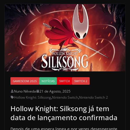
GAMESCOM 2025
NOTÍCIAS
SWITCH
SWITCH 2
Nuno Nêveda
21 de Agosto, 2025
Hollow Knight: Silksong
,
Nintendo Switch
,
Nintendo Switch 2
Hollow Knight: Silksong já tem
data de lançamento confirmada
Depois de uma espera longa e por vezes desesperante,