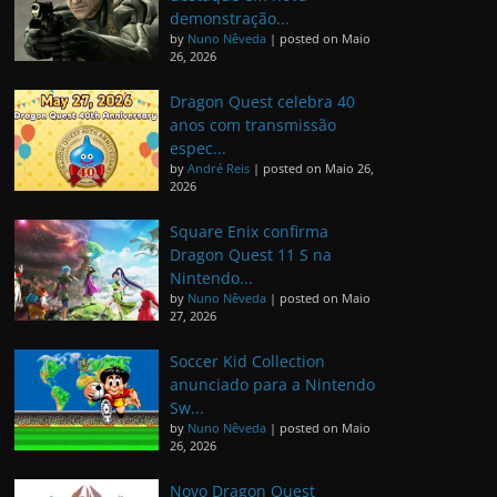
demonstração...
by
Nuno Nêveda
|
posted on Maio
26, 2026
Dragon Quest celebra 40
anos com transmissão
espec...
by
André Reis
|
posted on Maio 26,
2026
Square Enix confirma
Dragon Quest 11 S na
Nintendo...
by
Nuno Nêveda
|
posted on Maio
27, 2026
Soccer Kid Collection
anunciado para a Nintendo
Sw...
by
Nuno Nêveda
|
posted on Maio
26, 2026
Novo Dragon Quest