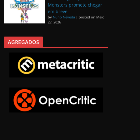
Monsters promete chegar
em breve
by
Nuno Nêveda
|
posted on Maio
27, 2026
AGREGADOS