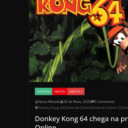
NOTÍCIAS
SWITCH
SWITCH 2
Nuno Nêveda
28 de Maio, 2026
0 Comments
Donkey Kong 64
,
Nintendo Switch
,
Nintendo Switch 2
,
Nint
Donkey Kong 64 chega na p
Online