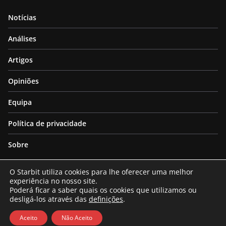
Notícias
Análises
Artigos
Opiniões
Equipa
Política de privacidade
Sobre
O Starbit utiliza cookies para lhe oferecer uma melhor
experiência no nosso site.
Poderá ficar a saber quais os cookies que utilizamos ou
desligá-los através das
definições
.
Copyright © 2026
Starbit
. All rights reserved.
Theme:
ColorMag
by ThemeGrill. Powered by
WordPress
.
Aceito
Não Aceito