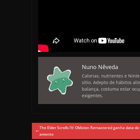
Nuno Nêveda
Calorias, nutrientes e Nint
sítio. Adepto de hábitos a
balança, costuma estar ocu
exigentes.
The Elder Scrolls IV: Oblivion Remastered ganha data de
amento