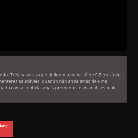
endo. Três palavras que definem o maior fã de F-Zero cá do
limentares saudáveis, quando não anda atrás de uma
pado com as notícias mais prementes e as análises mais
 lanç