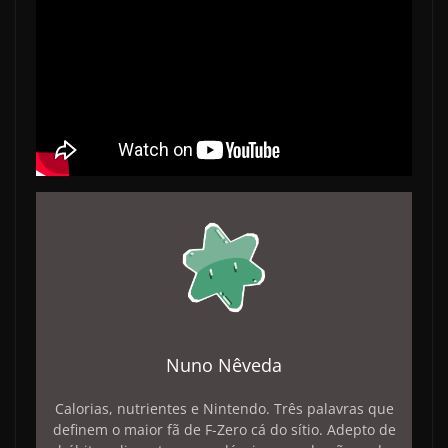
Nuno Nêveda
Calorias, nutrientes e Nintendo. Três palavras que
definem o maior fã de F-Zero cá do sítio. Adepto de