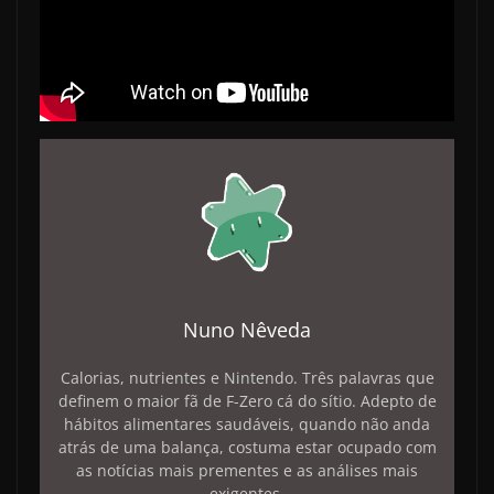
Nuno Nêveda
Calorias, nutrientes e Nintendo. Três palavras que
definem o maior fã de F-Zero cá do sítio. Adepto de
hábitos alimentares saudáveis, quando não anda
atrás de uma balança, costuma estar ocupado com
as notícias mais prementes e as análises mais
exigentes.