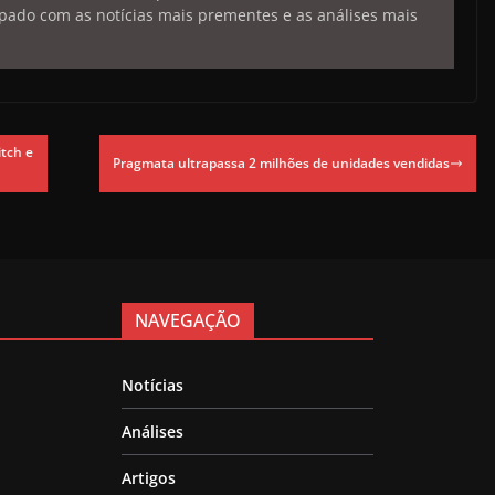
pado com as notícias mais prementes e as análises mais
tch e
Pragmata ultrapassa 2 milhões de unidades vendidas
NAVEGAÇÃO
Notícias
Análises
Artigos