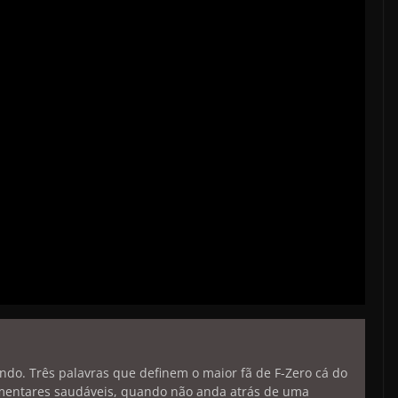
endo. Três palavras que definem o maior fã de F-Zero cá do
limentares saudáveis, quando não anda atrás de uma