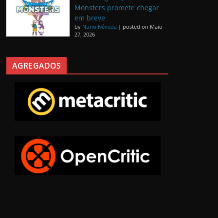
Monsters promete chegar
em breve
by
Nuno Nêveda
|
posted on Maio
27, 2026
AGREGADOS