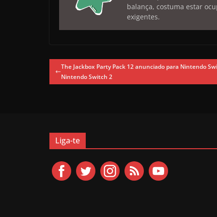
balança, costuma estar ocu
exigentes.
The Jackbox Party Pack 12 anunciado para Nintendo Swi
Nintendo Switch 2
Liga-te