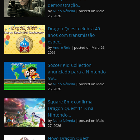
demonstração...
by
Nuno Nêveda
|
posted on Maio
26, 2026
Dragon Quest celebra 40
anos com transmissão
espec...
by
André Reis
|
posted on Maio 26,
2026
Soccer Kid Collection
anunciado para a Nintendo
Sw...
by
Nuno Nêveda
|
posted on Maio
26, 2026
Square Enix confirma
Dragon Quest 11 S na
Nintendo...
by
Nuno Nêveda
|
posted on Maio
27, 2026
Novo Dragon Quest