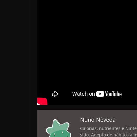
Nuno Nêveda
Calorias, nutrientes e Nint
sítio. Adepto de hábitos a