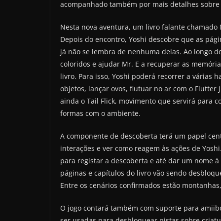
acompanhado também por mais detalhes sobre 
Nesta nova aventura, um livro falante chamado M
Depois do encontro, Yoshi descobre que as págin
já não se lembra de nenhuma delas. Ao longo do 
coloridos e ajudar Mr. E a recuperar as memória
livro. Para isso, Yoshi poderá recorrer a várias 
objetos, lançar ovos, flutuar no ar com o Flutte
ainda o Tail Flick, movimento que servirá para co
formas com o ambiente.
A componente de descoberta terá um papel centra
interações e ver como reagem às ações de Yoshi.
para registar a descoberta e até dar um nome à
páginas e capítulos do livro vão sendo desbloqu
Entre os cenários confirmados estão montanhas, 
O jogo contará também com suporte para amiibo,
ser usadas para desbloquear pistas sobre criatu