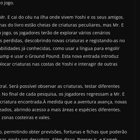
o jogo.
r. E cai do céu na ilha onde vivem Yoshi e os seus amigos.
as do livro estão cheias de criaturas peculiares, mas Mr. E
jogo, os jogadores terão de explorar vários cenários
s perdidas, descobrindo novas criaturas e registando-as no
habilidades já conhecidas, como usar a língua para engolir
r Jump e usar o Ground Pound. Esta nova entrada introduz
locar criaturas nas costas de Yoshi e interagir de outras
l. Será possível observar as criaturas, testar diferentes
 No final de cada pesquisa, os jogadores regressam a Mr. E
 criatura encontrada.À medida que a aventura avança, novas
eados, abrindo acesso a mais áreas e espécies diferentes.
zonas costeiras e vales.
 permitindo obter previsões, fortunas e fichas que poderão
ras ainda por descobrir. Além disso, Bowser Jr. e Kamek