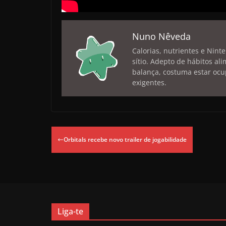
Nuno Nêveda
Calorias, nutrientes e Nint
sítio. Adepto de hábitos a
balança, costuma estar ocu
exigentes.
Orbitals recebe novo trailer de jogabilidade
Liga-te