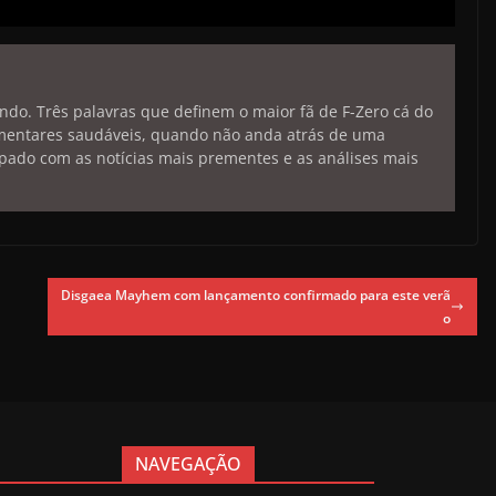
endo. Três palavras que definem o maior fã de F-Zero cá do
limentares saudáveis, quando não anda atrás de uma
pado com as notícias mais prementes e as análises mais
Disgaea Mayhem com lançamento confirmado para este verã
o
NAVEGAÇÃO