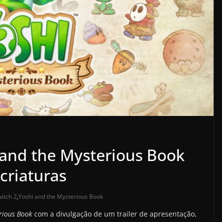
i and the Mysterious Book
criaturas
itch 2
,
Yoshi and the Mysterious Book
rious Book
com a divulgação de um trailer de apresentação,