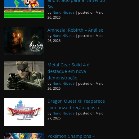
anunciado para a Nintendo
Sw...
by
Nuno Nêveda
|
posted on Maio
26, 2026
Amnesia: Rebirth – Análise
by
Nuno Nêveda
|
posted on Maio
26, 2026
Metal Gear Solid 4 é
destaque em nova
demonstração...
by
Nuno Nêveda
|
posted on Maio
26, 2026
Dragon Quest XII reaparece
com nova direção após a...
by
Nuno Nêveda
|
posted on Maio
27, 2026
Pokémon Champions –