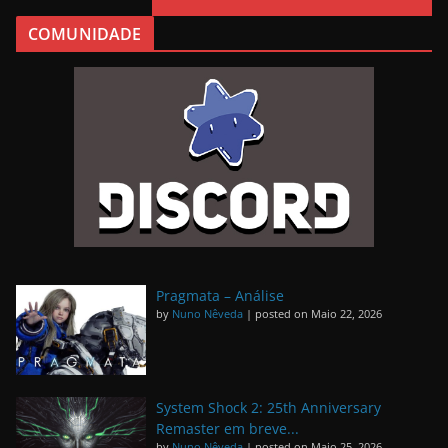
COMUNIDADE
Pragmata – Análise
by
Nuno Nêveda
|
posted on Maio 22, 2026
System Shock 2: 25th Anniversary
Remaster em breve...
by
Nuno Nêveda
|
posted on Maio 25, 2026