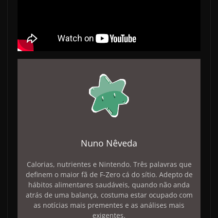
Nuno Nêveda
Calorias, nutrientes e Nintendo. Três palavras que
definem o maior fã de F-Zero cá do sítio. Adepto de
hábitos alimentares saudáveis, quando não anda
atrás de uma balança, costuma estar ocupado com
as notícias mais prementes e as análises mais
exigentes.