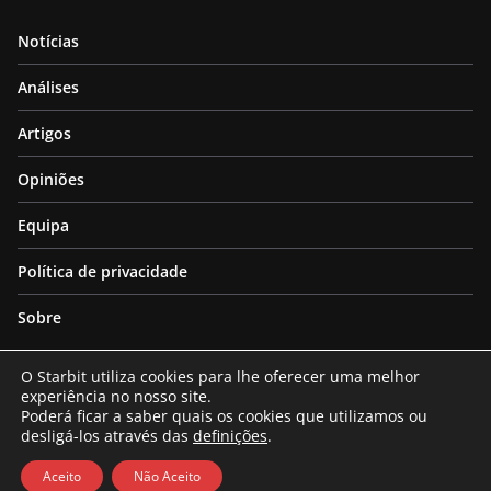
Notícias
Análises
Artigos
Opiniões
Equipa
Política de privacidade
Sobre
O Starbit utiliza cookies para lhe oferecer uma melhor
experiência no nosso site.
Poderá ficar a saber quais os cookies que utilizamos ou
desligá-los através das
definições
.
Copyright © 2026
Starbit
. All rights reserved.
Theme:
ColorMag
by ThemeGrill. Powered by
WordPress
.
Aceito
Não Aceito