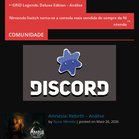
GRID Legends: Deluxe Edition – Análise
Nintendo Switch torna-se a consola mais vendida de sempre da Ni
ntendo
COMUNIDADE
Amnesia: Rebirth – Análise
by
Nuno Nêveda
|
posted on Maio 26, 2026