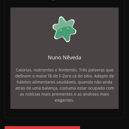
Nuno Nêveda
Calorias, nutrientes e Nintendo. Três palavras que
definem o maior fã de F-Zero cá do sítio. Adepto de
hábitos alimentares saudáveis, quando não anda
atrás de uma balança, costuma estar ocupado com
as notícias mais prementes e as análises mais
exigentes.