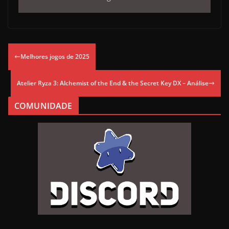
Melhores jogos de 2025
Atelier Ryza 3: Alchemist of the End & the Secret Key DX – Análise
COMUNIDADE