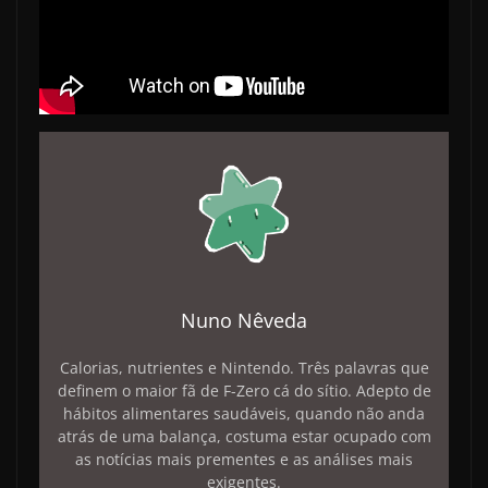
Nuno Nêveda
Calorias, nutrientes e Nintendo. Três palavras que
definem o maior fã de F-Zero cá do sítio. Adepto de
hábitos alimentares saudáveis, quando não anda
atrás de uma balança, costuma estar ocupado com
as notícias mais prementes e as análises mais
exigentes.