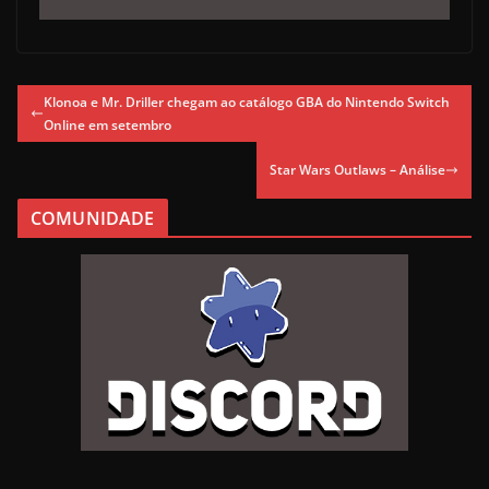
Klonoa e Mr. Driller chegam ao catálogo GBA do Nintendo Switch
Online em setembro
Star Wars Outlaws – Análise
COMUNIDADE