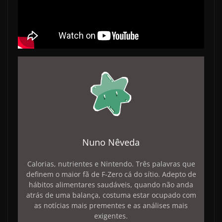
Nuno Nêveda
Calorias, nutrientes e Nintendo. Três palavras que
definem o maior fã de F-Zero cá do sítio. Adepto de
hábitos alimentares saudáveis, quando não anda
atrás de uma balança, costuma estar ocupado com
as notícias mais prementes e as análises mais
exigentes.