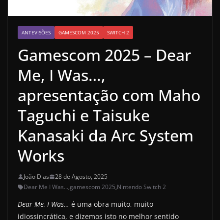
ANTEVISÕES
GAMESCOM 2025
SWITCH 2
Gamescom 2025 – Dear
Me, I Was…,
apresentação com Maho
Taguchi e Taisuke
Kanasaki da Arc System
Works
João Dias
28 de Agosto, 2025
Dear Me I Was...
,
gamescom 2025
,
Nintendo Switch 2
Dear Me, I Was…
é uma obra muito, muito
idiossincrática, e dizemos isto no melhor sentido