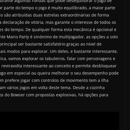
urante algumas rondas que pode desequilibrar o jogo de
r parte do tempo o jogo é muito equilibrado, a maior parte
o são atribuídas duas estrelas extraordinárias de forma
na declaração de vitória, mas garante o interesse de todos os
ntes do tempo. De qualquer forma esta mecânica é opcional e
te Mario Party é sinónimo de multijogador, as opções a solo
ncipal ser bastante satisfatório graças ao nível de
mais modos para explorar. Um deles, e bastante interessante,
ica, vamos explorar os tabuleiros, falar com personagens e
reviravolta interessante ao conceito e permite desbloquear
jogo em especial ou queira melhorar o seu desempenho pode
em prefere jogar com controlos de movimento tem a ilha
am vários jogos em volta deste tema. Desde a cozinha
os do Bowser com propostas explosivas, há opções para