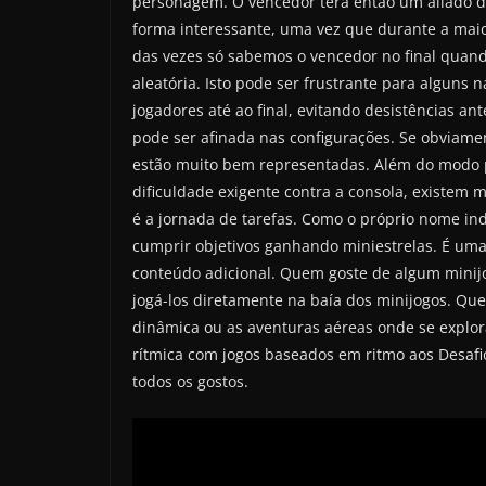
personagem. O vencedor terá então um aliado d
forma interessante, uma vez que durante a maio
das vezes só sabemos o vencedor no final quand
aleatória. Isto pode ser frustrante para alguns 
jogadores até ao final, evitando desistências a
pode ser afinada nas configurações. Se obviamen
estão muito bem representadas. Além do modo pri
dificuldade exigente contra a consola, existem 
é a jornada de tarefas. Como o próprio nome ind
cumprir objetivos ganhando miniestrelas. É uma 
conteúdo adicional. Quem goste de algum mini
jogá-los diretamente na baía dos minijogos. Qu
dinâmica ou as aventuras aéreas onde se explor
rítmica com jogos baseados em ritmo aos Desafi
todos os gostos.