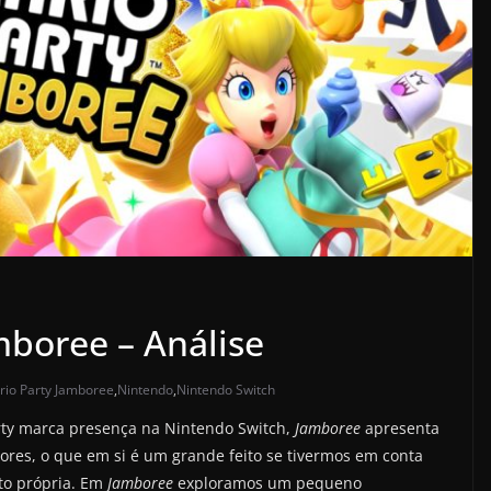
mboree – Análise
rio Party Jamboree
,
Nintendo
,
Nintendo Switch
rty marca presença na Nintendo Switch,
Jamboree
apresenta
ores, o que em si é um grande feito se tivermos em conta
to própria. Em
Jamboree
exploramos um pequeno