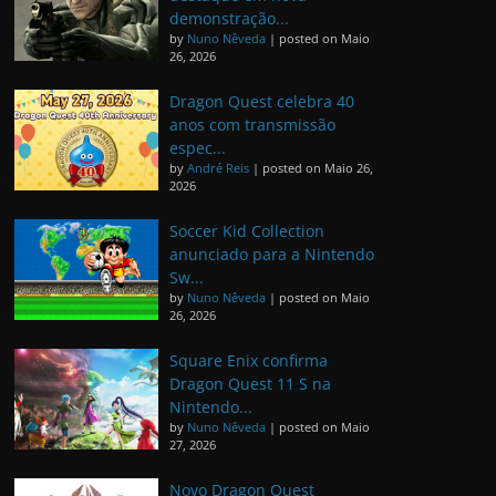
demonstração...
by
Nuno Nêveda
|
posted on Maio
26, 2026
Dragon Quest celebra 40
anos com transmissão
espec...
by
André Reis
|
posted on Maio 26,
2026
Soccer Kid Collection
anunciado para a Nintendo
Sw...
by
Nuno Nêveda
|
posted on Maio
26, 2026
Square Enix confirma
Dragon Quest 11 S na
Nintendo...
by
Nuno Nêveda
|
posted on Maio
27, 2026
Novo Dragon Quest