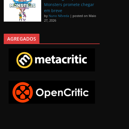
Monsters promete chegar
em breve
by
Nuno Nêveda
|
posted on Maio
27, 2026
AGREGADOS