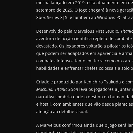
mecha lançado em 2019, está atualmente em de
setembro de 2025. O jogo chegará à nova geração
Xbox Series X|S, e também ao Windows PC atrav
Desenvolvido pela Marvelous First Studio,
Titani
aventura de ficção científica repleta de combat
devastado. Os jogadores voltarão a pilotar os ic
que podem ser adaptados em aparência e armame
combates intensos tanto em terra como nos ares
habilidades e enfrentar chefes colossais a solo 
Criado e produzido por Kenichiro Tsukuda e co
Machina: Titanic Scion
leva os jogadores a juntar
narrativa sombria onde o destino da humanidade
e hostil, com ambientes que vão desde planície
atenção ao detalhe visual.
A Marvelous confirmou ainda que o jogo será lan
standard e especiais, estando as pré-reservas di