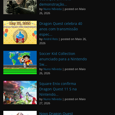
demonstração...
by
Nuno Nêveda
|
posted on Maio
26, 2026
Dragon Quest celebra 40
anos com transmissão
espec...
by
André Reis
|
posted on Maio 26,
2026
Soccer Kid Collection
anunciado para a Nintendo
Sw...
by
Nuno Nêveda
|
posted on Maio
26, 2026
Square Enix confirma
Dragon Quest 11 S na
Nintendo...
by
Nuno Nêveda
|
posted on Maio
27, 2026
Novo Dragon Quest