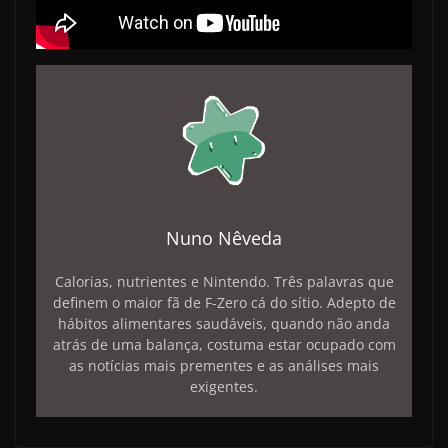
Nuno Nêveda
Calorias, nutrientes e Nintendo. Três palavras que
definem o maior fã de F-Zero cá do sítio. Adepto de
hábitos alimentares saudáveis, quando não anda
atrás de uma balança, costuma estar ocupado com
as notícias mais prementes e as análises mais
exigentes.