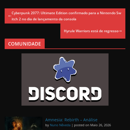
Cyberpunk 2077: Ultimate Edition confirmado para a Nintendo Sw
itch 2 no dia de lançamento da consola
Hyrule Warriors está de regresso
COMUNIDADE
Amnesia: Rebirth – Análise
by
Nuno Nêveda
|
posted on Maio 26, 2026