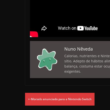
Nuno Nêveda
Calorias, nutrientes e Nint
sítio. Adepto de hábitos a
balança, costuma estar ocu
exigentes.
Morsels anunciado para a Nintendo Switch