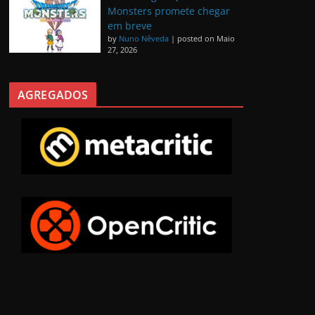
Monsters promete chegar
em breve
by
Nuno Nêveda
|
posted on Maio
27, 2026
AGREGADOS