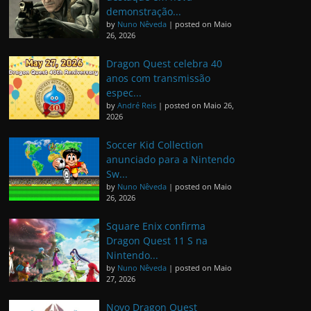
demonstração...
by
Nuno Nêveda
|
posted on Maio
26, 2026
Dragon Quest celebra 40
anos com transmissão
espec...
by
André Reis
|
posted on Maio 26,
2026
Soccer Kid Collection
anunciado para a Nintendo
Sw...
by
Nuno Nêveda
|
posted on Maio
26, 2026
Square Enix confirma
Dragon Quest 11 S na
Nintendo...
by
Nuno Nêveda
|
posted on Maio
27, 2026
Novo Dragon Quest