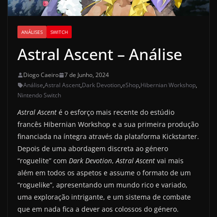
ANÁLISES
SWITCH
Astral Ascent – Análise
Diogo Caeiro
7 de Junho, 2024
Análise
,
Astral Ascent
,
Dark Devotion
,
eShop
,
Hibernian Workshop
,
Nintendo Switch
Astral Ascent
é o esforço mais recente do estúdio
francês Hibernian Workshop e a sua primeira produção
financiada na íntegra através da plataforma Kickstarter.
Depois de uma abordagem discreta ao género
“roguelite” com
Dark Devotion
,
Astral Ascent
vai mais
além em todos os aspetos e assume o formato de um
“roguelike”, apresentando um mundo rico e variado,
uma exploração intrigante, e um sistema de combate
que em nada fica a dever aos colossos do género.