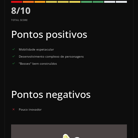
8
/
10
TOTAL SCORE
Pontos positivos
Mobilidade espetacular
Desenvolvimento complexo de personagens
"Bosses" bem construídos
Pontos negativos
Pouco inovador