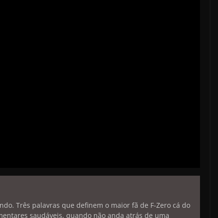
endo. Três palavras que definem o maior fã de F-Zero cá do
limentares saudáveis, quando não anda atrás de uma