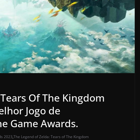
 Tears Of The Kingdom
elhor Jogo de
he Game Awards.
s 2023
,
The Legend of Zelda: Tears of The Kingdom