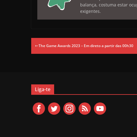
balança, costuma estar ocu
exigentes.
The Game Awards 2023 – Em direto a partir das 00h30
Liga-te