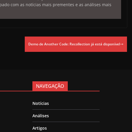
pado com as notícias mais prementes e as análises mais
Demo de Another Code: Recollection já está disponível
NAVEGAÇÃO
Notícias
Análises
Artigos