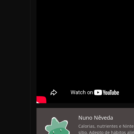
Nuno Nêveda
Calorias, nutrientes e Nint
sítio. Adepto de hábitos a