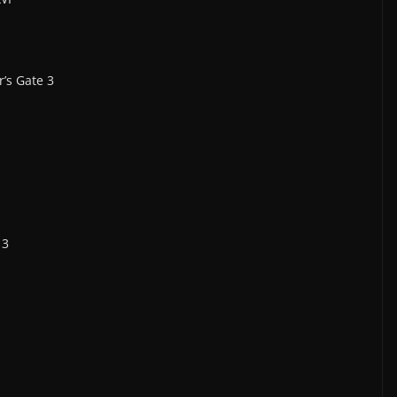
’s Gate 3
 3