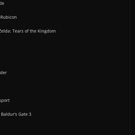
ode
f Rubicon
Zelda: Tears of the Kingdom
nder
sport
 Baldur’s Gate 3