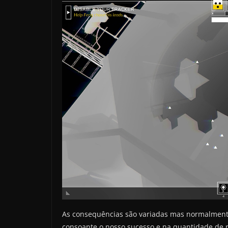
As consequências são variadas mas normalment
consoante o nosso sucesso e na quantidade de 