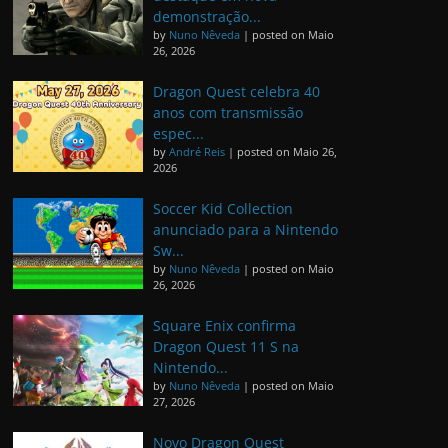
demonstração...
by
Nuno Nêveda
|
posted on Maio
26, 2026
Dragon Quest celebra 40
anos com transmissão
espec...
by
André Reis
|
posted on Maio 26,
2026
Soccer Kid Collection
anunciado para a Nintendo
Sw...
by
Nuno Nêveda
|
posted on Maio
26, 2026
Square Enix confirma
Dragon Quest 11 S na
Nintendo...
by
Nuno Nêveda
|
posted on Maio
27, 2026
Novo Dragon Quest