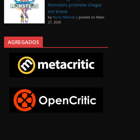
Monsters promete chegar
em breve
by
Nuno Nêveda
|
posted on Maio
27, 2026
AGREGADOS