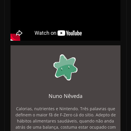
Nuno Nêveda
Calorias, nutrientes e Nintendo. Três palavras que
definem o maior fã de F-Zero cá do sítio. Adepto de
hábitos alimentares saudáveis, quando não anda
atrás de uma balança, costuma estar ocupado com