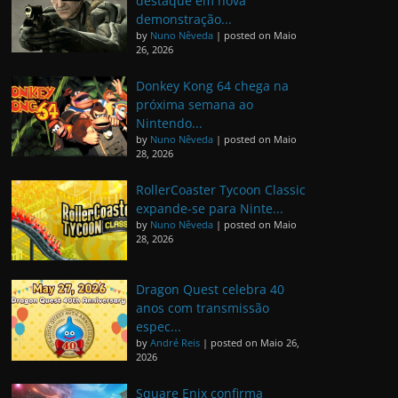
destaque em nova
demonstração...
by
Nuno Nêveda
|
posted on Maio
26, 2026
Donkey Kong 64 chega na
próxima semana ao
Nintendo...
by
Nuno Nêveda
|
posted on Maio
28, 2026
RollerCoaster Tycoon Classic
expande-se para Ninte...
by
Nuno Nêveda
|
posted on Maio
28, 2026
Dragon Quest celebra 40
anos com transmissão
espec...
by
André Reis
|
posted on Maio 26,
2026
Square Enix confirma