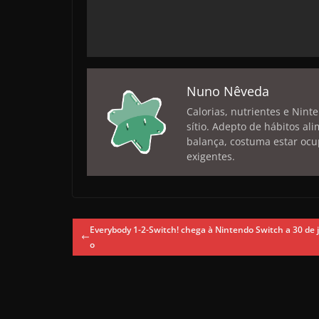
Nuno Nêveda
Calorias, nutrientes e Nint
sítio. Adepto de hábitos a
balança, costuma estar ocu
exigentes.
Everybody 1-2-Switch! chega à Nintendo Switch a 30 de
o