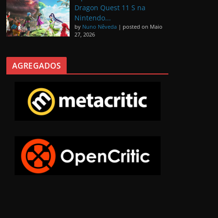
Dragon Quest 11 S na
Nintendo...
by
Nuno Nêveda
|
posted on Maio
27, 2026
AGREGADOS