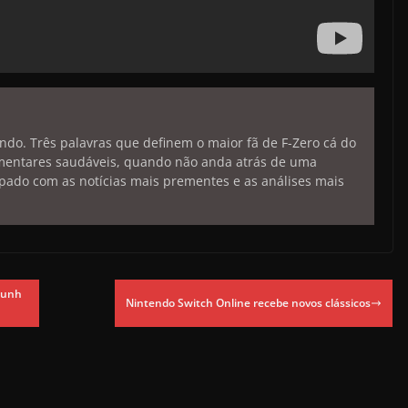
endo. Três palavras que definem o maior fã de F-Zero cá do
limentares saudáveis, quando não anda atrás de uma
pado com as notícias mais prementes e as análises mais
 junh
Nintendo Switch Online recebe novos clássicos