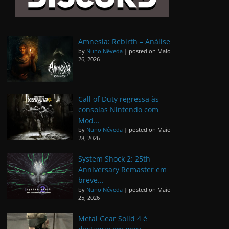
Amnesia: Rebirth – Análise
by
Nuno Nêveda
|
posted on Maio
26, 2026
Call of Duty regressa às
consolas Nintendo com
Mod...
by
Nuno Nêveda
|
posted on Maio
28, 2026
System Shock 2: 25th
Anniversary Remaster em
breve...
by
Nuno Nêveda
|
posted on Maio
25, 2026
Metal Gear Solid 4 é