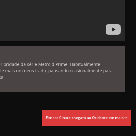
erioridade da série Metroid Prime. Habitualmente
de mais um deus irado, pausando ocasionalmente para
ca.
Fitness Circuit chegará ao Ocidente em maio