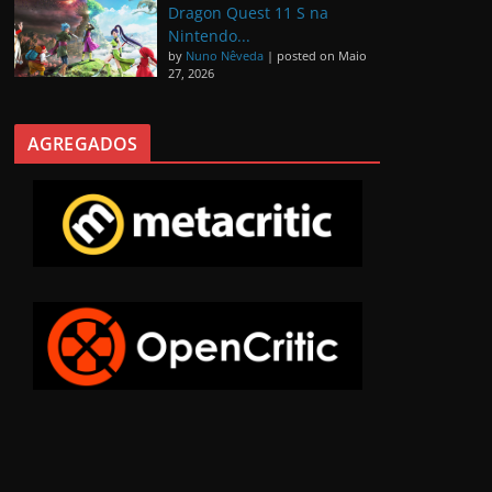
Dragon Quest 11 S na
Nintendo...
by
Nuno Nêveda
|
posted on Maio
27, 2026
AGREGADOS