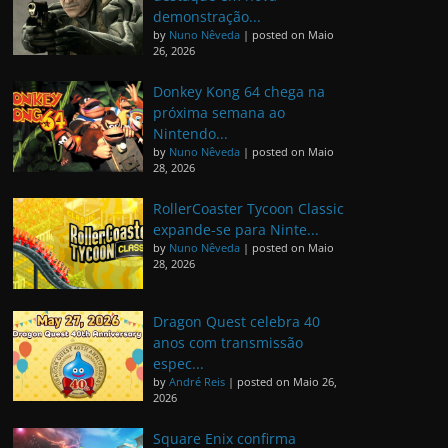
demonstração...
by
Nuno Nêveda
|
posted on Maio
26, 2026
Donkey Kong 64 chega na
próxima semana ao
Nintendo...
by
Nuno Nêveda
|
posted on Maio
28, 2026
RollerCoaster Tycoon Classic
expande-se para Ninte...
by
Nuno Nêveda
|
posted on Maio
28, 2026
Dragon Quest celebra 40
anos com transmissão
espec...
by
André Reis
|
posted on Maio 26,
2026
Square Enix confirma