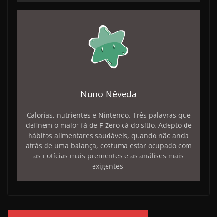
Nuno Nêveda
Calorias, nutrientes e Nintendo. Três palavras que
definem o maior fã de F-Zero cá do sítio. Adepto de
hábitos alimentares saudáveis, quando não anda
atrás de uma balança, costuma estar ocupado com
as notícias mais prementes e as análises mais
exigentes.