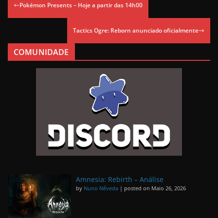
Pokémon Presents – Hoje a partir das 14h00
Tactics Ogre: Reborn anunciado oficialmente
COMUNIDADE
Amnesia: Rebirth – Análise
by
Nuno Nêveda
|
posted on Maio 26, 2026