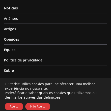
Notícias
Análises
Artigos
Opiniões
Equipa
Política de privacidade
Sobre
O Starbit utiliza cookies para lhe oferecer uma melhor
experiência no nosso site.
Poderá ficar a saber quais os cookies que utilizamos ou
desligá-los através das
definições
.
Copyright © 2026
Starbit
. All rights reserved.
Theme:
ColorMag
by ThemeGrill. Powered by
WordPress
.
Aceito
Não Aceito