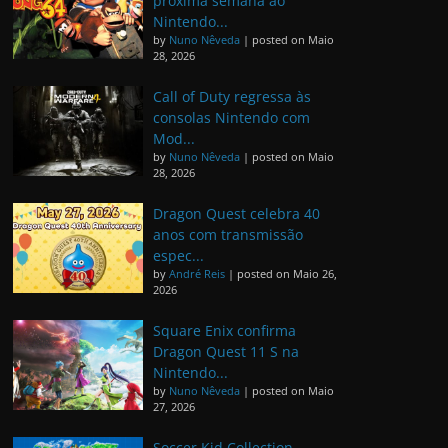
próxima semana ao
Nintendo...
by
Nuno Nêveda
|
posted on Maio
28, 2026
Call of Duty regressa às
consolas Nintendo com
Mod...
by
Nuno Nêveda
|
posted on Maio
28, 2026
Dragon Quest celebra 40
anos com transmissão
espec...
by
André Reis
|
posted on Maio 26,
2026
Square Enix confirma
Dragon Quest 11 S na
Nintendo...
by
Nuno Nêveda
|
posted on Maio
27, 2026
Soccer Kid Collection