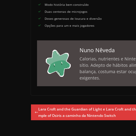
Modo história bem construído
Duas centenas de microjogos
Doses generosas de loucura e diversão
Opções para um e mais jogadores
Nuno Nêveda
Calorias, nutrientes e Nint
sítio. Adepto de hábitos a
balança, costuma estar ocu
exigentes.
Lara Croft and the Guardian of Light e Lara Croft and t
mple of Osiris a caminho da Nintendo Switch