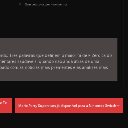
Sem controlos por movimentos
endo. Três palavras que definem o maior fã de F-Zero cá do
limentares saudáveis, quando não anda atrás de uma
pado com as notícias mais prementes e as análises mais
he Te
Mario Party Superstars já disponível para a Nintendo Switch